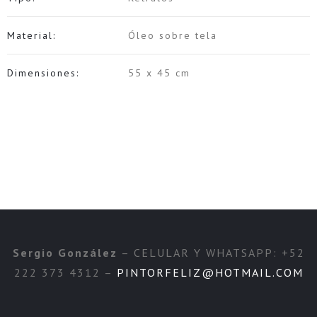
Material:
Óleo sobre tela
Dimensiones:
55 x 45 cm
Sergio González
– CELULAR Y WHATSAPP: +52
222 373 4312 –
PINTORFELIZ@HOTMAIL.COM