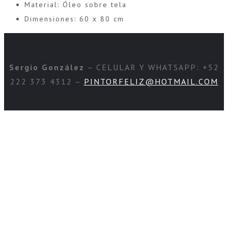
Material:
Óleo sobre tela
Dimensiones:
60 x 80 cm
Sergio González
– CELULAR Y WHATSAPP: +52
222 373 4312 –
PINTORFELIZ@HOTMAIL.COM